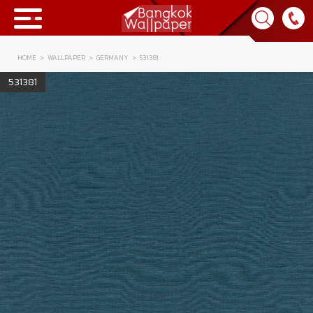
HOME
WALLPAPER
GERMANY
531381
Collection
531381
BWP
Product
Tips & Tricks
Tips & Tricks
Contact Us
News & Activity
About Us
Achievement
เข้าสู่ระบบ
Contact Us