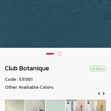
Wish List
Language
TH
0-2746-8899
Club Botanique
In Stock
Code :
531381
Other Available Colors