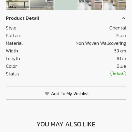
Product Detail
Style
Oriental
Pattern
Plain
Material
Non Woven Wallcovering
Width
53 cm
Length
10 m
Color
ฺBlue
Status
In Stock
Add To My Wishlist
YOU MAY ALSO LIKE