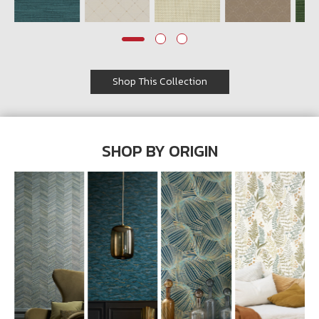
Wish List
Language
Shop This Collection
TH
0-2746-8899
SHOP BY ORIGIN