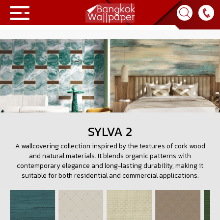
Collection
BWP
Product
Tips & Tricks
SYLVA 2
A wallcovering collection inspired by the textures of cork wood
Tips & Tricks
Contact Us
and natural materials. It blends organic patterns with
contemporary elegance and long-lasting durability, making it
News & Activity
About Us
suitable for both residential and commercial applications.
Achievement
เข้าสู่ระบบ
Contact Us