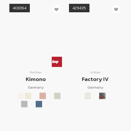
408164
429435
Pre Order
In Stock
Kimono
Factory IV
Germany
Germany