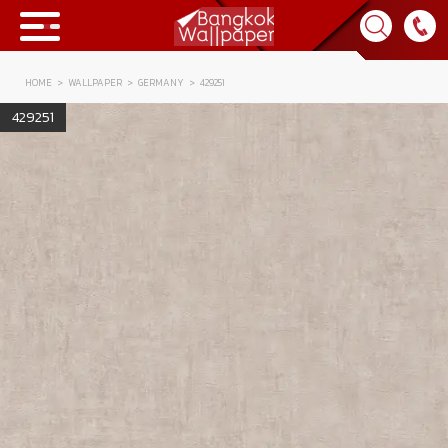
HOME
WALLPAPER
GERMANY
429251
Collection
429251
BWP
Product
Tips & Tricks
Tips & Tricks
Contact Us
News & Activity
About Us
Achievement
เข้าสู่ระบบ
Contact Us