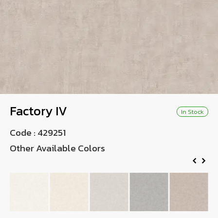
Wish List
Language
TH
0-2746-8899
Factory IV
In Stock
Code :
429251
Other Available Colors