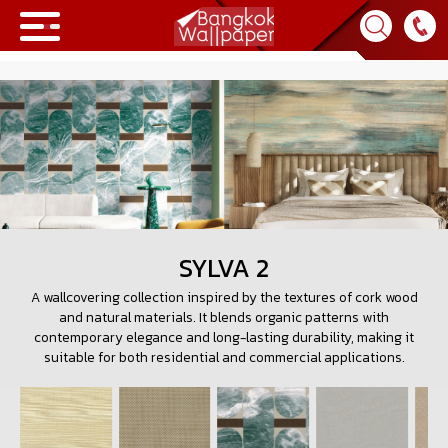
Collection
BWP
Product
Tips & Tricks
SYLVA 2
A wallcovering collection inspired by the textures of cork wood
Tips & Tricks
Contact Us
and natural materials. It blends organic patterns with
contemporary elegance and long-lasting durability, making it
News & Activity
About Us
suitable for both residential and commercial applications.
Achievement
เข้าสู่ระบบ
Contact Us