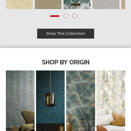
Wish List
Language
Shop This Collection
TH
0-2746-8899
SHOP BY ORIGIN