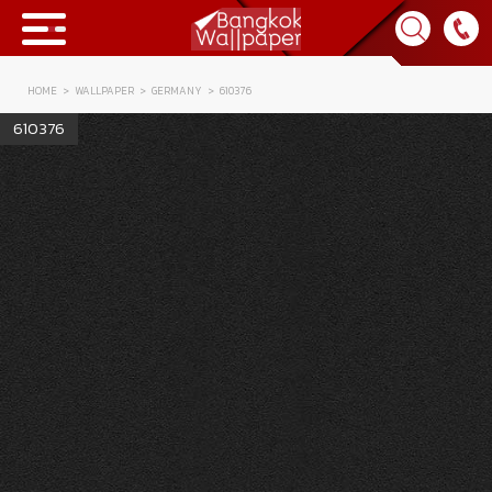
HOME
WALLPAPER
GERMANY
610376
Collection
610376
BWP
Product
Tips & Tricks
Tips & Tricks
Contact Us
News & Activity
About Us
Achievement
เข้าสู่ระบบ
Contact Us