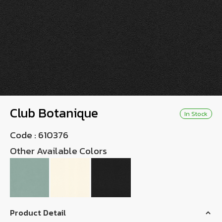
Wish List
Language
TH
0-2746-8899
Club Botanique
In Stock
Code :
610376
Other Available Colors
Product Detail