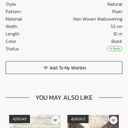
Style
Natural
Pattern
Plain
Material
Non Woven Wallcovering
Width
53 cm
Length
10 m
Color
Black
Status
In Stock
Add To My Wishlist
YOU MAY ALSO LIKE
428049
428063