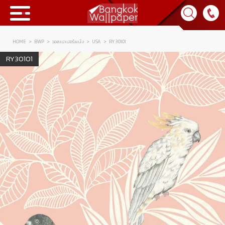
HOME
BWP
วอลเปเปอร์ผนัง
USA
RY30101
Collection
RY30101
BWP
Product
Tips & Tricks
Tips & Tricks
Contact Us
News & Activity
About Us
Achievement
เข้าสู่ระบบ
Contact Us