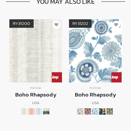
YOU MAY ALSO LIKE
RY31000
RY31202
Pre Order
Pre Order
Boho Rhapsody
Boho Rhapsody
USA
USA