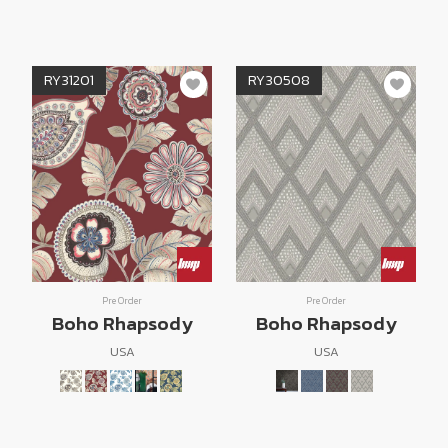
RY31201
RY30508
Pre Order
Pre Order
Boho Rhapsody
Boho Rhapsody
USA
USA