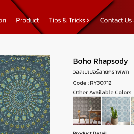
ion
Product
Tips & Tricks
Contact Us
Tips & Tricks
About Us
News & Activity
Achievement
Contact Us
Boho Rhapsody
วอลเปเปอร์ลายกราฟฟิก
Code :
RY30712
Other Available Colors
Product Detail