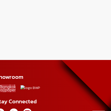
howroom
tay Connected