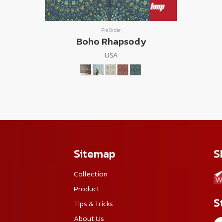
Pre Order
Boho Rhapsody
USA
Sitemap
S
Collection
Product
S
Tips & Tricks
About Us