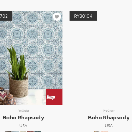
702
RY30104
Pre Order
Pre Order
Boho Rhapsody
Boho Rhapsody
USA
USA