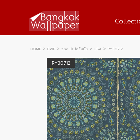
Collect
HOME
BWP
วอลเปเปอร์ผนัง
USA
RY30712
RY30712