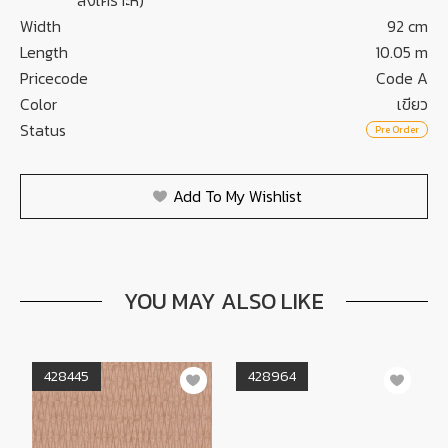
Width
92 cm
Length
10.05 m
Pricecode
Code A
Color
เขียว
Status
Pre Order
Add To My Wishlist
YOU MAY ALSO LIKE
428445
428964