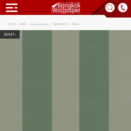
HOME
BWP
วอลเปเปอร์ผนัง
GERMANY
30147-
Collection
30147-
BWP
Product
Tips & Tricks
Tips & Tricks
Contact Us
News & Activity
About Us
Achievement
เข้าสู่ระบบ
Contact Us