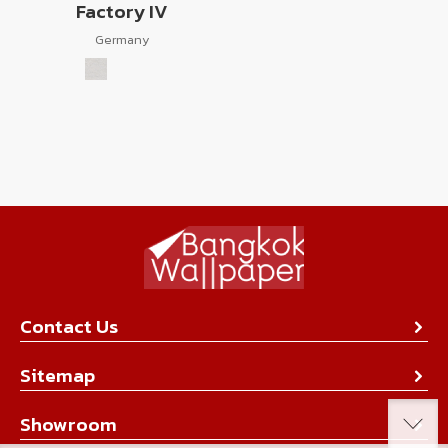
Factory IV
Germany
Contact Us
About Us
Sitemap
Contact Us
Collection
Showroom
Achievement
Product