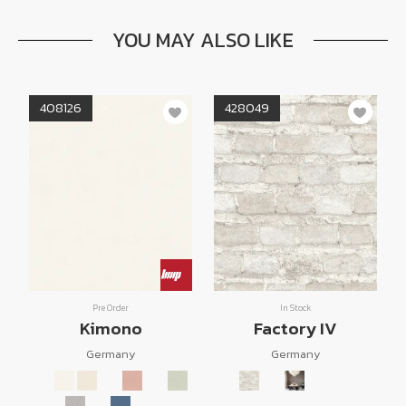
YOU MAY ALSO LIKE
408126
428049
Pre Order
In Stock
Kimono
Factory IV
Germany
Germany