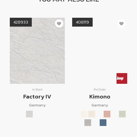
428933
408119
In Stock
Pre Order
Factory IV
Kimono
Germany
Germany