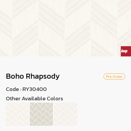
Wish List
Language
TH
0-2746-8899
Boho Rhapsody
Pre Order
Code :
RY30400
Other Available Colors