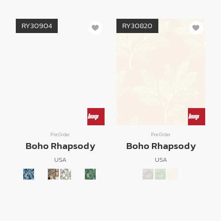
RY30904
RY30820
Pre Order
Pre Order
Boho Rhapsody
Boho Rhapsody
USA
USA