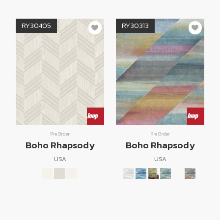
RY30405
RY30313
Pre Order
Pre Order
Boho Rhapsody
Boho Rhapsody
USA
USA