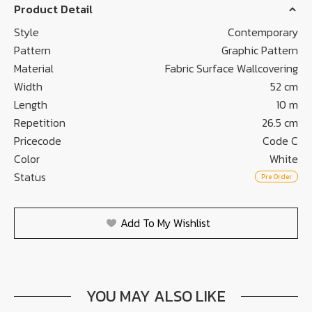
Product Detail
Style
Contemporary
Pattern
Graphic Pattern
Material
Fabric Surface Wallcovering
Width
52 cm
Length
10 m
Repetition
26.5 cm
Pricecode
Code C
Color
White
Status
Pre Order
Add To My Wishlist
YOU MAY ALSO LIKE