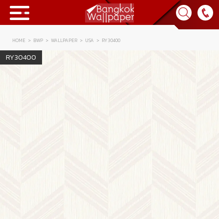
HOME
BWP
WALLPAPER
USA
RY30400
Collection
RY30400
BWP
Product
Tips & Tricks
Tips & Tricks
Contact Us
News & Activity
About Us
Achievement
เข้าสู่ระบบ
Contact Us