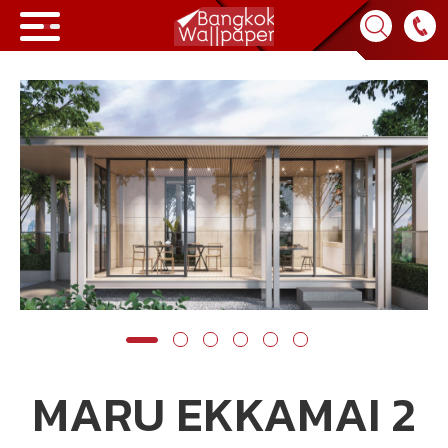
Collection
BWP
Product
Tips & Tricks
Tips & Tricks
Contact Us
News & Activity
About Us
MARU EKKAMAI 2
Achievement
เข้าสู่ระบบ
Contact Us