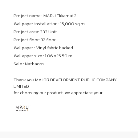
Wish List
Project name : MARU Ekkamai 2
Wallpaper installation : 15,000 sq.m
Language
Project area: 333 Unit
Project floor: 32 floor
TH
Wallpaper : Vinyl fabric backed
0-2746-8899
Wallapper size : 1.06 x 15.50 m.
Sale : Nathaorn
Thank you MAJOR DEVELOPMENT PUBLIC COMPANY
LIMITED
for choosing our product. we appreciate your