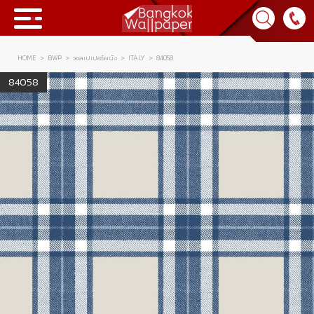
HOME
BWP
วอลเปเปอร์ผนัง
ITALY
84058
Collection
84058
BWP
Product
Tips & Tricks
Tips & Tricks
Contact Us
News & Activity
About Us
Achievement
เข้าสู่ระบบ
Contact Us