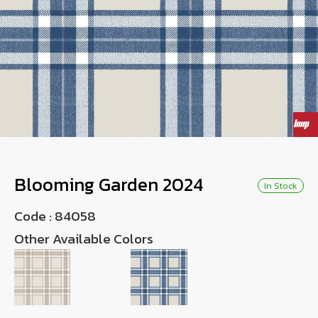
Wish List
Language
EN
0-2746-8899
Blooming Garden 2024
In Stock
Code :
84058
Other Available Colors