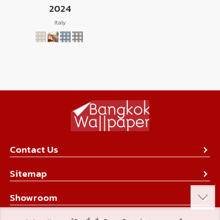
2024
Italy
Contact Us
About Us
Sitemap
Contact Us
Collection
Showroom
Achievement
Product