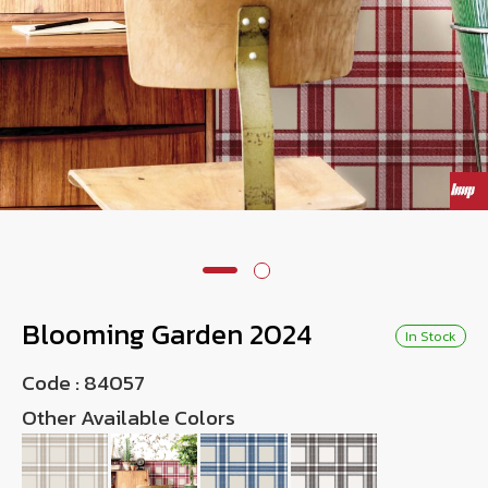
Wish List
Language
EN
0-2746-8899
Blooming Garden 2024
In Stock
Code :
84057
Other Available Colors