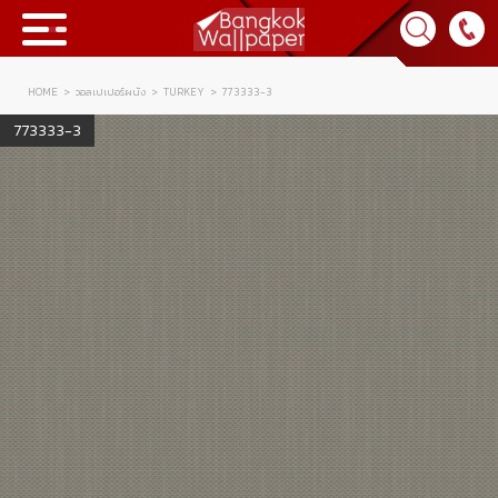
HOME
วอลเปเปอร์ผนัง
TURKEY
773333-3
Collection
773333-3
BWP
Product
Tips & Tricks
Tips & Tricks
Contact Us
News & Activity
About Us
Achievement
เข้าสู่ระบบ
Contact Us