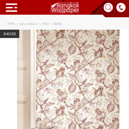
HOME
วอลเปเปอร์ผนัง
ITALY
84038
Collection
84038
BWP
Product
Tips & Tricks
Tips & Tricks
Contact Us
News & Activity
About Us
Achievement
เข้าสู่ระบบ
Contact Us