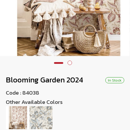
Wish List
Language
EN
0-2746-8899
Blooming Garden 2024
In Stock
Code :
84038
Other Available Colors