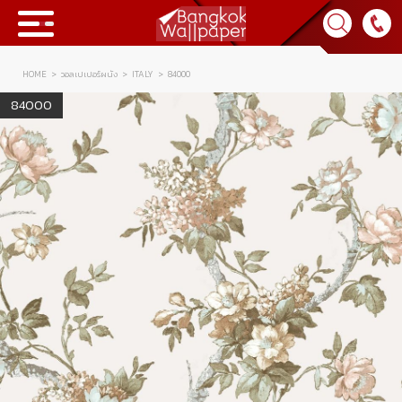
HOME
วอลเปเปอร์ผนัง
ITALY
84000
Collection
84000
BWP
Product
Tips & Tricks
Tips & Tricks
Contact Us
News & Activity
About Us
Achievement
เข้าสู่ระบบ
Contact Us