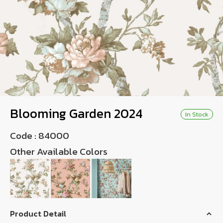
Wish List
Language
EN
0-2746-8899
Blooming Garden 2024
In Stock
Code :
84000
Other Available Colors
Product Detail